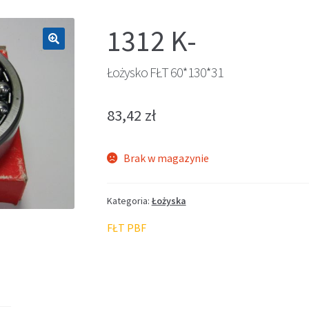
1312 K-
🔍
Łożysko FŁT 60*130*31
83,42
zł
Brak w magazynie
Kategoria:
Łożyska
FŁT PBF