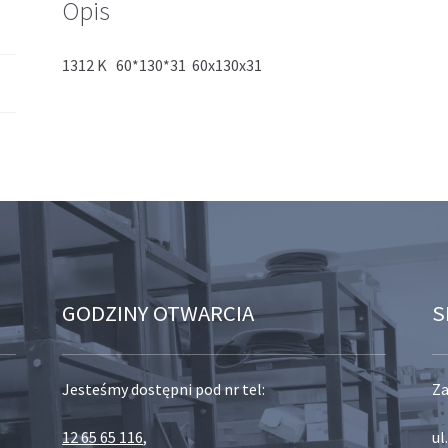
Opis
1312 K 60*130*31 60x130x31
GODZINY OTWARCIA
S
Jesteśmy dostępni pod nr tel:
Za
12 65 65 116
,
ul