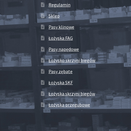
Regulamin
Sklep
Pasy klinowe
Łożyska FAG
Pasy napędowe
Łożysko skrzyni biegów
Pasy zębate
Łożyska SKF
Łożyska skrzyni biegów
Łożyska przegubowe