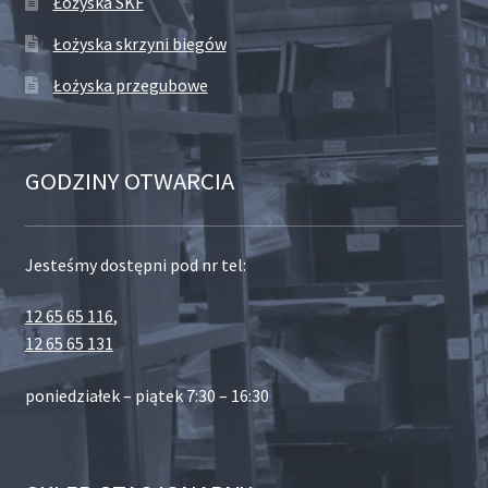
Łożyska SKF
Łożyska skrzyni biegów
Łożyska przegubowe
GODZINY OTWARCIA
Jesteśmy dostępni pod nr tel:
12 65 65 116
,
12 65 65 131
poniedziałek – piątek 7:30 – 16:30