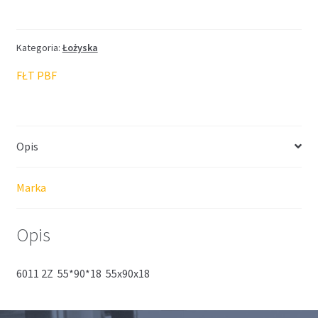
FŁT
55*90*18
Kategoria:
Łożyska
FŁT PBF
Opis
Marka
Opis
6011 2Z 55*90*18 55x90x18