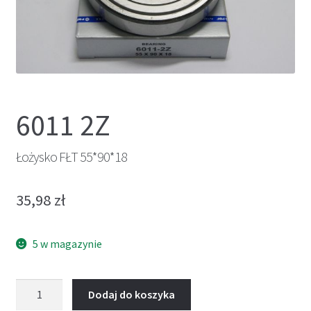
6011 2Z
Łożysko FŁT 55*90*18
35,98
zł
5 w magazynie
ilość
Dodaj do koszyka
Łożysko