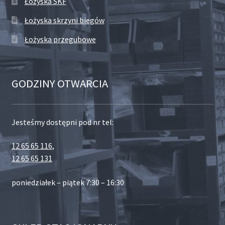
Łożyska SKF
Łożyska skrzyni biegów
Łożyska przegubowe
GODZINY OTWARCIA
Jesteśmy dostępni pod nr tel:
12 65 65 116
,
12 65 65 131
poniedziałek – piątek 7:30 – 16:30