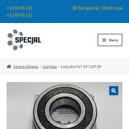
+12 65 65 116
Zaloguj się / Rejstracja
+12 65 65 131
Przejdź
Przejdź
do
do
Menu
nawigacji
treści
Strona główna
Strona główna
Łożyska
Łożysko FŁT 55*120*29
Sklep
O Firmie
🔍
Blog
Kontakt