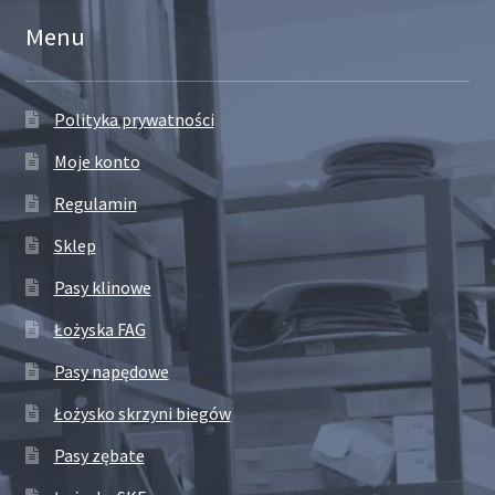
Menu
Polityka prywatności
Moje konto
Regulamin
Sklep
Pasy klinowe
Łożyska FAG
Pasy napędowe
Łożysko skrzyni biegów
Pasy zębate