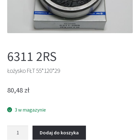
6311 2RS
Łożysko FŁT 55*120*29
80,48
zł
3 w magazynie
ilość
Dodaj do koszyka
Łożysko