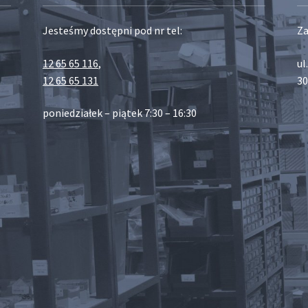
Jesteśmy dostępni pod nr tel:
Za
12 65 65 116
,
ul
12 65 65 131
30
poniedziałek – piątek 7:30 – 16:30