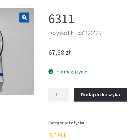
6311
🔍
Łożysko FŁT 55*120*29
67,38
zł
7 w magazynie
ilość
Dodaj do koszyka
Łożysko
FŁT
55*120*29
Kategoria:
Łożyska
FŁT PBF