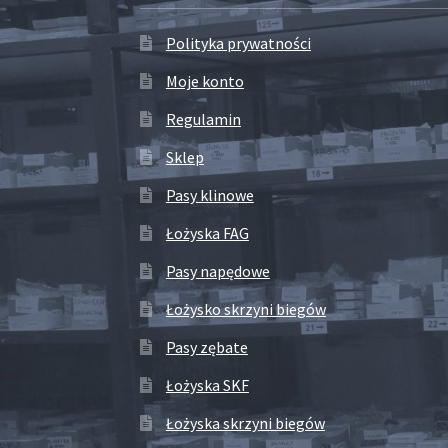
Polityka prywatności
Moje konto
Regulamin
Sklep
Pasy klinowe
Łożyska FAG
Pasy napędowe
Łożysko skrzyni biegów
Pasy zębate
Łożyska SKF
Łożyska skrzyni biegów