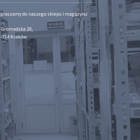
praszamy do naszego sklepu i magazynu:
. Gromadzka 20,
-714 Kraków