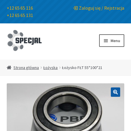
+12 65 65 116
Zaloguj się / Rejstracja
+12 65 65 131
Przejdź
Przejdź
do
do
Menu
nawigacji
treści
Strona główna
Strona główna
Łożyska
Łożysko FŁT 55*100*21
Sklep
O Firmie
🔍
Blog
Kontakt