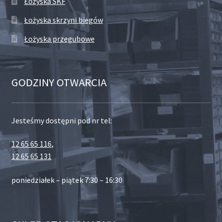
Łożyska SKF
Łożyska skrzyni biegów
Łożyska przegubowe
GODZINY OTWARCIA
Jesteśmy dostępni pod nr tel:
12 65 65 116
,
12 65 65 131
poniedziałek – piątek 7:30 – 16:30