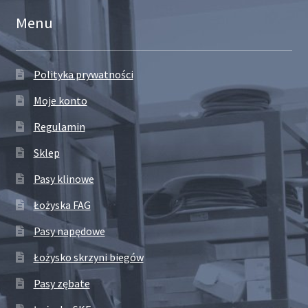
Menu
Polityka prywatności
Moje konto
Regulamin
Sklep
Pasy klinowe
Łożyska FAG
Pasy napędowe
Łożysko skrzyni biegów
Pasy zębate