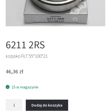
6211 2RS
Łożysko FŁT 55*100*21
46,36
zł
15 w magazynie
ilość
Dodaj do koszyka
Łożysko