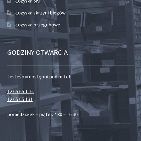
Łożyska SKF
Łożyska skrzyni biegów
Łożyska przegubowe
GODZINY OTWARCIA
Jesteśmy dostępni pod nr tel:
12 65 65 116
,
12 65 65 131
poniedziałek – piątek 7:30 – 16:30