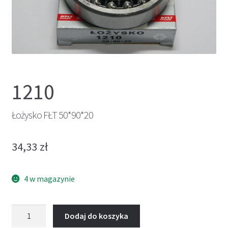
1210
Łożysko FŁT 50*90*20
34,33
zł
4 w magazynie
ilość
Dodaj do koszyka
Łożysko