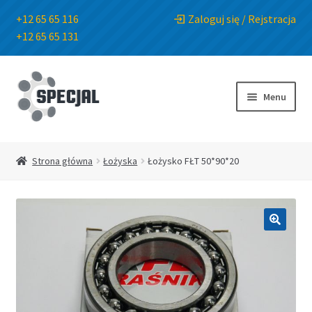
+12 65 65 116
Zaloguj się / Rejstracja
+12 65 65 131
Przejdź
Przejdź
do
do
Menu
nawigacji
treści
Strona główna
Strona główna
Łożyska
Łożysko FŁT 50*90*20
Sklep
O Firmie
🔍
Blog
Kontakt