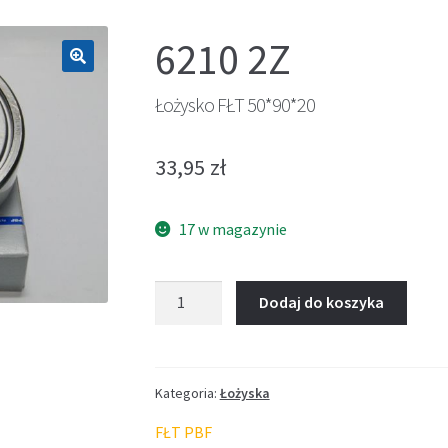
6210 2Z
🔍
Łożysko FŁT 50*90*20
33,95
zł
17 w magazynie
ilość
Dodaj do koszyka
Łożysko
FŁT
50*90*20
Kategoria:
Łożyska
FŁT PBF