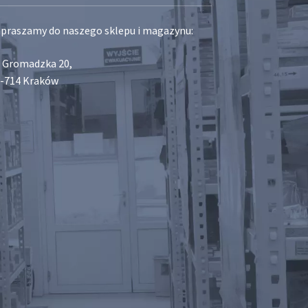
praszamy do naszego sklepu i magazynu:
. Gromadzka 20,
-714 Kraków