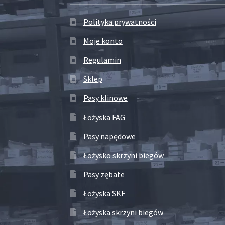
Polityka prywatności
Moje konto
Regulamin
Sklep
Pasy klinowe
Łożyska FAG
Pasy napędowe
Łożysko skrzyni biegów
Pasy zębate
Łożyska SKF
Łożyska skrzyni biegów