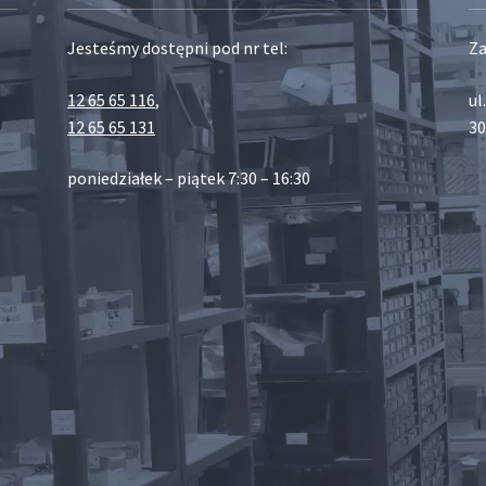
Jesteśmy dostępni pod nr tel:
Za
12 65 65 116
,
ul
12 65 65 131
30
poniedziałek – piątek 7:30 – 16:30