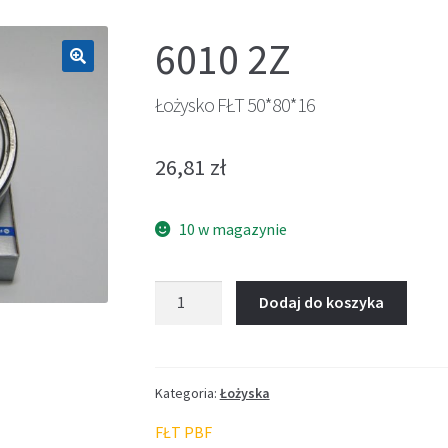
6010 2Z
🔍
Łożysko FŁT 50*80*16
26,81
zł
10 w magazynie
ilość
Dodaj do koszyka
Łożysko
FŁT
50*80*16
Kategoria:
Łożyska
FŁT PBF