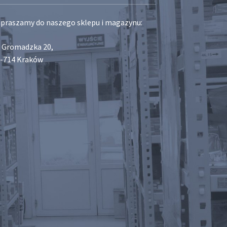
praszamy do naszego sklepu i magazynu:
. Gromadzka 20,
-714 Kraków