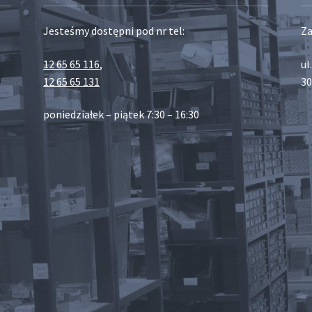
Jesteśmy dostępni pod nr tel:
Za
12 65 65 116
,
ul
12 65 65 131
30
poniedziałek – piątek 7:30 – 16:30