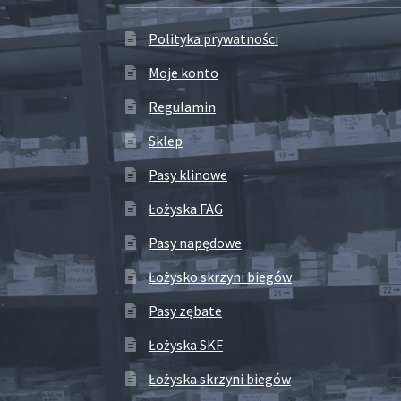
Polityka prywatności
Moje konto
Regulamin
Sklep
Pasy klinowe
Łożyska FAG
Pasy napędowe
Łożysko skrzyni biegów
Pasy zębate
Łożyska SKF
Łożyska skrzyni biegów