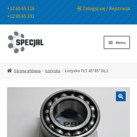
+12 65 65 116
Zaloguj się / Rejstracja
+12 65 65 131
Przejdź
Przejdź
do
do
Menu
nawigacji
treści
Strona główna
Strona główna
Łożyska
Łożysko FŁT 45*85*30,2
Sklep
O Firmie
🔍
Blog
Kontakt