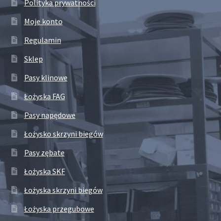
Polityka prywatności
Moje konto
Regulamin
Sklep
Pasy klinowe
Łożyska FAG
Pasy napędowe
Łożysko skrzyni biegów
Pasy zębate
Łożyska SKF
Łożyska skrzyni biegów
Łożyska przegubowe