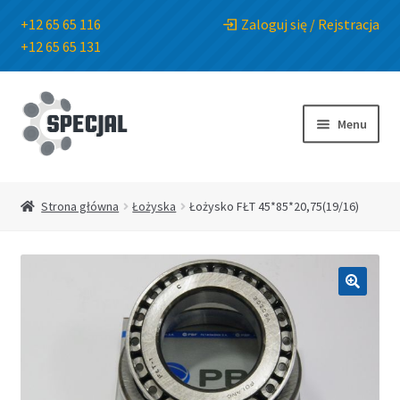
+12 65 65 116
Zaloguj się / Rejstracja
+12 65 65 131
Przejdź
Przejdź
do
do
Menu
nawigacji
treści
Strona główna
Strona główna
Łożyska
Łożysko FŁT 45*85*20,75(19/16)
Sklep
O Firmie
🔍
Blog
Kontakt