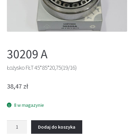
30209 A
Łożysko FŁT 45*85*20,75(19/16)
38,47
zł
8 w magazynie
ilość
Dodaj do koszyka
Łożysko