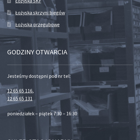
Łożyska SKF
Łożyska skrzyni biegów
Łożyska przegubowe
GODZINY OTWARCIA
Jesteśmy dostępni pod nr tel:
12 65 65 116
,
12 65 65 131
poniedziałek – piątek 7:30 – 16:30