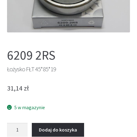
6209 2RS
Łożysko FŁT 45*85*19
31,14
zł
5 w magazynie
ilość
Dodaj do koszyka
Łożysko