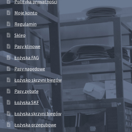
Polityka prywatności
Moje konto
Regulamin
Sklep
Pasy klinowe
Łożyska FAG
Pasy napędowe
Łożysko skrzyni biegów
Pasy zębate
Łożyska SKF
Łożyska skrzyni biegów
Łożyska przegubowe