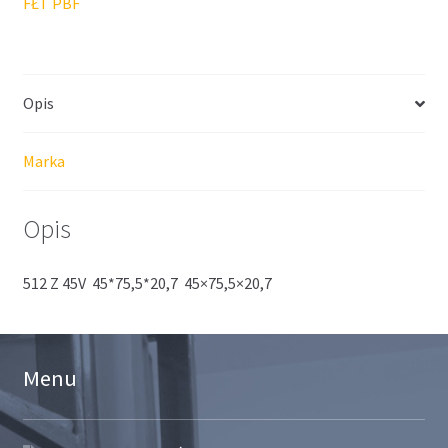
FŁT PBF
Opis
Marka
Opis
512 Z 45V 45*75,5*20,7 45×75,5×20,7
Menu