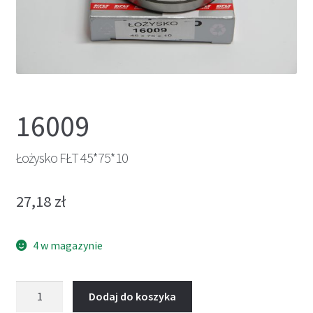
16009
Łożysko FŁT 45*75*10
27,18
zł
4 w magazynie
ilość
Dodaj do koszyka
Łożysko