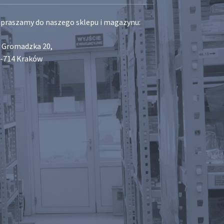
praszamy do naszego sklepu i magazynu:
. Gromadzka 20,
-714 Kraków