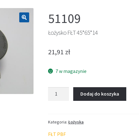
51109
🔍
Łożysko FŁT 45*65*14
21,91
zł
7 w magazynie
ilość
Dodaj do koszyka
Łożysko
FŁT
45*65*14
Kategoria:
Łożyska
FŁT PBF