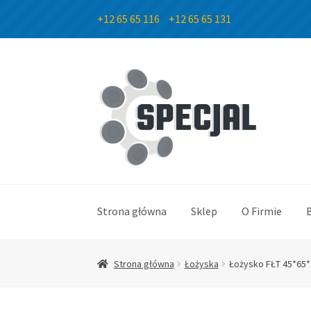
+12 65 65 116
+12 65 65 131
Przejdź
Przejdź
do
do
nawigacji
treści
Strona główna
Sklep
O Firmie
Strona główna
Łożyska
Łożysko FŁT 45*65*