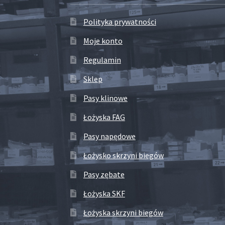
Polityka prywatności
Moje konto
Regulamin
Sklep
Pasy klinowe
Łożyska FAG
Pasy napędowe
Łożysko skrzyni biegów
Pasy zębate
Łożyska SKF
Łożyska skrzyni biegów