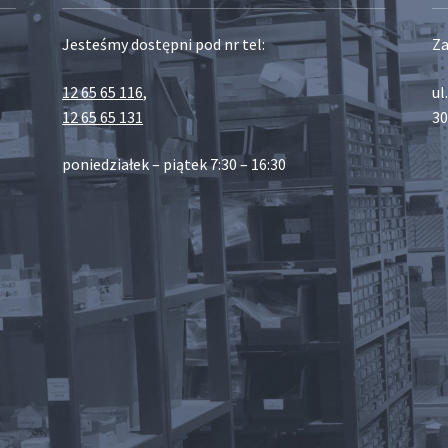
Jesteśmy dostępni pod nr tel:
Za
12 65 65 116
,
ul
12 65 65 131
30
poniedziałek – piątek 7:30 – 16:30