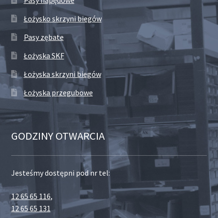
Pasy napędowe
Łożysko skrzyni biegów
Pasy zębate
Łożyska SKF
Łożyska skrzyni biegów
Łożyska przegubowe
GODZINY OTWARCIA
Jesteśmy dostępni pod nr tel:
12 65 65 116
,
12 65 65 131