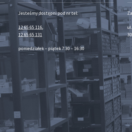
Jesteśmy dostępni pod nr tel:
Za
12 65 65 116
,
ul
12 65 65 131
30
poniedziałek – piątek 7:30 – 16:30