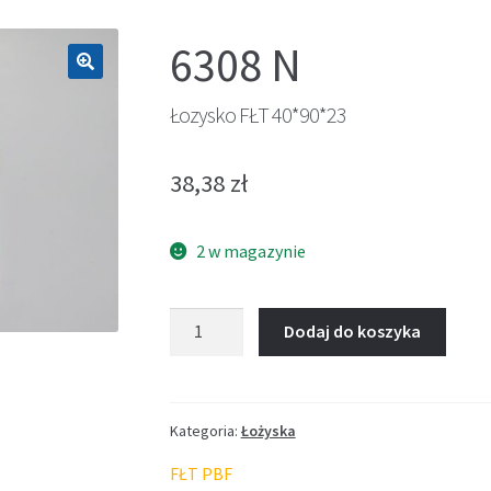
6308 N
🔍
Łozysko FŁT 40*90*23
38,38
zł
2 w magazynie
ilość
Dodaj do koszyka
Łozysko
FŁT
40*90*23
Kategoria:
Łożyska
FŁT PBF