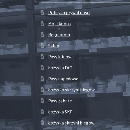
Polityka prywatności
Moje konto
Regulamin
Sklep
Pasy klinowe
Łożyska FAG
Pasy napędowe
Łożysko skrzyni biegów
Pasy zębate
Łożyska SKF
Łożyska skrzyni biegów