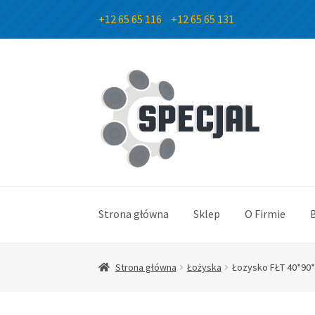
+12 65 65 116
+12 65 65 131
Przejdź
Przejdź
do
do
nawigacji
treści
Strona główna
Sklep
O Firmie
Strona główna
Łożyska
Łozysko FŁT 40*90