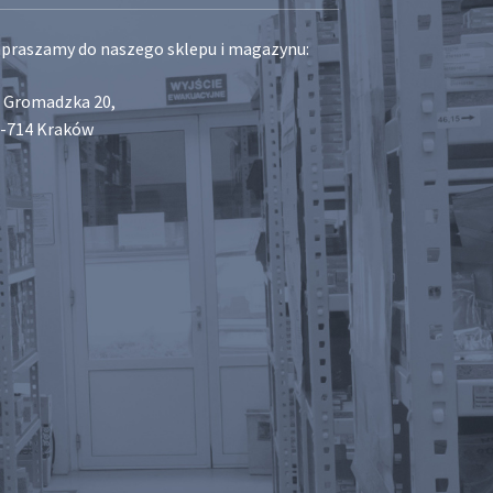
praszamy do naszego sklepu i magazynu:
. Gromadzka 20,
-714 Kraków