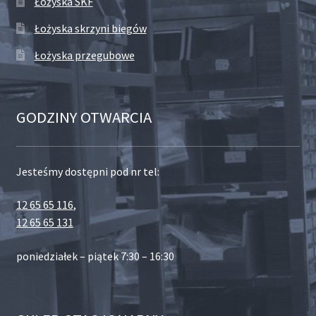
Łożyska SKF
Łożyska skrzyni biegów
Łożyska przegubowe
GODZINY OTWARCIA
Jesteśmy dostępni pod nr tel:
12 65 65 116
,
12 65 65 131
poniedziałek – piątek 7:30 – 16:30