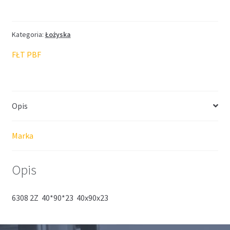
FŁT
40*90*23
Kategoria:
Łożyska
FŁT PBF
Opis
Marka
Opis
6308 2Z 40*90*23 40x90x23