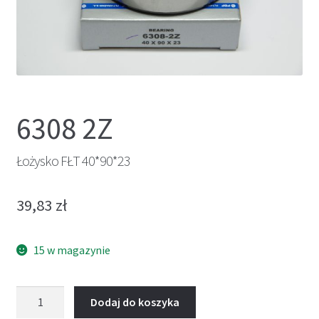
6308 2Z
Łożysko FŁT 40*90*23
39,83
zł
15 w magazynie
ilość
Dodaj do koszyka
Łożysko