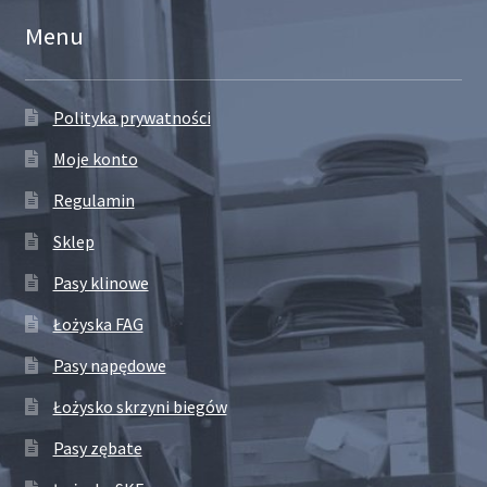
Menu
Polityka prywatności
Moje konto
Regulamin
Sklep
Pasy klinowe
Łożyska FAG
Pasy napędowe
Łożysko skrzyni biegów
Pasy zębate