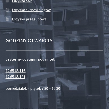
Łożyska SKF
Łożyska skrzyni biegów
Łożyska przegubowe
GODZINY OTWARCIA
Jesteśmy dostępni pod nr tel:
12 65 65 116
,
12 65 65 131
poniedziałek – piątek 7:30 – 16:30