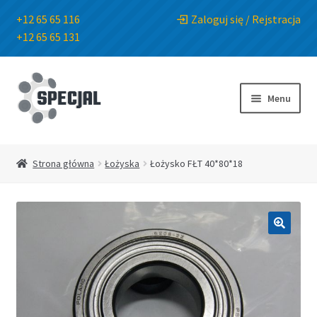
+12 65 65 116
Zaloguj się / Rejstracja
+12 65 65 131
Przejdź
Przejdź
do
do
Menu
nawigacji
treści
Strona główna
Strona główna
Łożyska
Łożysko FŁT 40*80*18
Sklep
O Firmie
🔍
Blog
Kontakt