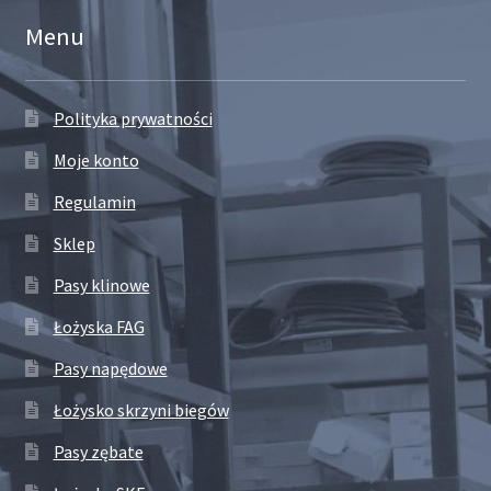
Menu
Polityka prywatności
Moje konto
Regulamin
Sklep
Pasy klinowe
Łożyska FAG
Pasy napędowe
Łożysko skrzyni biegów
Pasy zębate