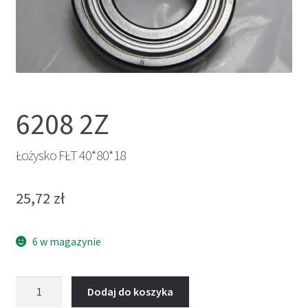
6208 2Z
Łożysko FŁT 40*80*18
25,72
zł
6 w magazynie
ilość
Dodaj do koszyka
Łożysko