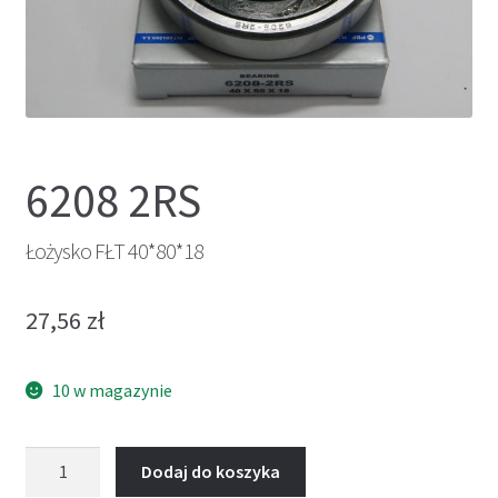
6208 2RS
Łożysko FŁT 40*80*18
27,56
zł
10 w magazynie
ilość
Dodaj do koszyka
Łożysko