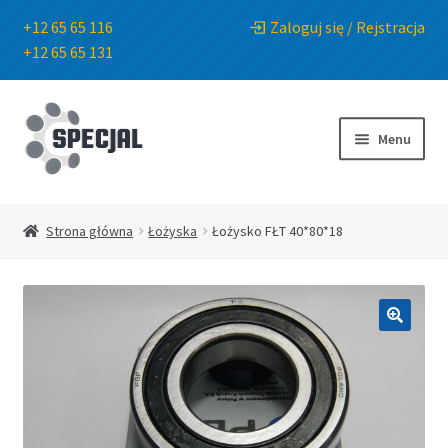
+12 65 65 116
Zaloguj się / Rejstracja
+12 65 65 131
Przejdź
Przejdź
do
do
Menu
nawigacji
treści
Strona główna
Strona główna
Łożyska
Łożysko FŁT 40*80*18
Sklep
O Firmie
🔍
Blog
Kontakt