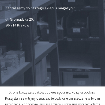
Zapraszamy do naszego sklepu i magazynu:
ul. Gromadzka 20,
30-714 Kraków
Strona korzysta z plików cookies zgodnie z Polityką cookies .
© 2026
Korzystanie z witryny oznacza, że będą one umieszczane w Twoim
Created by
Midero
urządzeniu końcowym, możesz zmienić ustawienia w przeglądarce