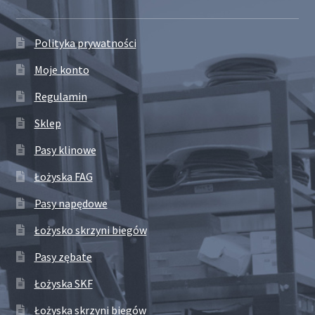
Polityka prywatności
Moje konto
Regulamin
Sklep
Pasy klinowe
Łożyska FAG
Pasy napędowe
Łożysko skrzyni biegów
Pasy zębate
Łożyska SKF
Łożyska skrzyni biegów