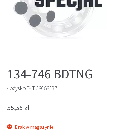
134-746 BDTNG
Łożysko FŁT 39*68*37
55,55
zł
Brak w magazynie