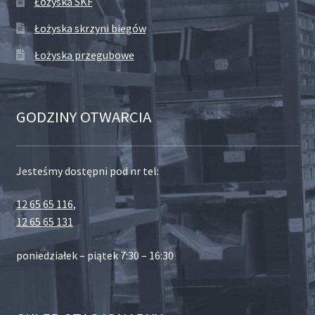
Łożyska SKF
Łożyska skrzyni biegów
Łożyska przegubowe
GODZINY OTWARCIA
Jesteśmy dostępni pod nr tel:
12 65 65 116
,
12 65 65 131
poniedziałek – piątek 7:30 – 16:30