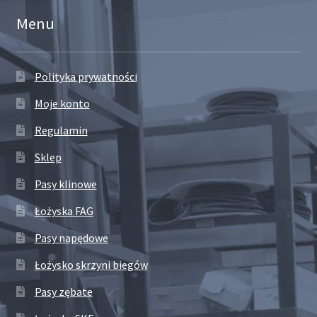
Menu
Polityka prywatności
Moje konto
Regulamin
Sklep
Pasy klinowe
Łożyska FAG
Pasy napędowe
Łożysko skrzyni biegów
Pasy zębate