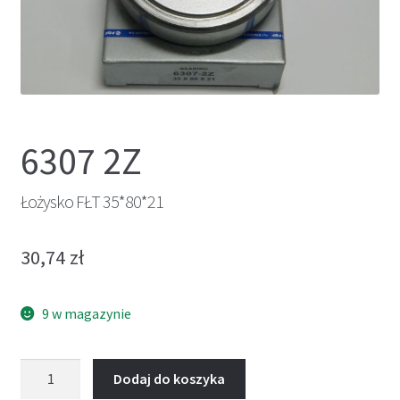
6307 2Z
Łożysko FŁT 35*80*21
30,74
zł
9 w magazynie
ilość
Dodaj do koszyka
Łożysko