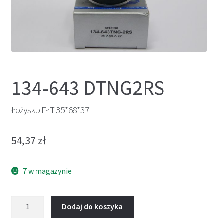
134-643 DTNG2RS
Łożysko FŁT 35*68*37
54,37
zł
7 w magazynie
ilość
Dodaj do koszyka
Łożysko