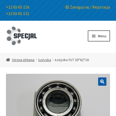
+12 65 65 116
Zaloguj się / Rejstracja
+12 65 65 131
Przejdź
Przejdź
do
do
Menu
nawigacji
treści
Strona główna
Strona główna
Łożyska
Łożysko FŁT 30*62*16
Sklep
O Firmie
🔍
Blog
Kontakt