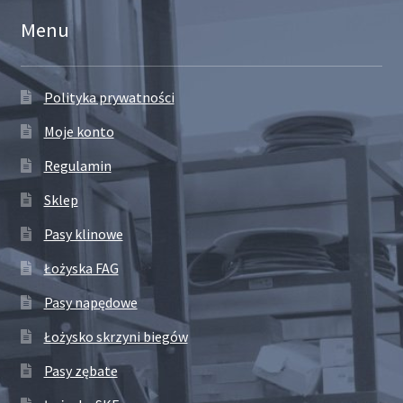
Menu
Polityka prywatności
Moje konto
Regulamin
Sklep
Pasy klinowe
Łożyska FAG
Pasy napędowe
Łożysko skrzyni biegów
Pasy zębate