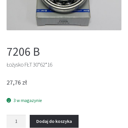
7206 B
Łożysko FŁT 30*62*16
27,76
zł
3 w magazynie
ilość
Dodaj do koszyka
Łożysko