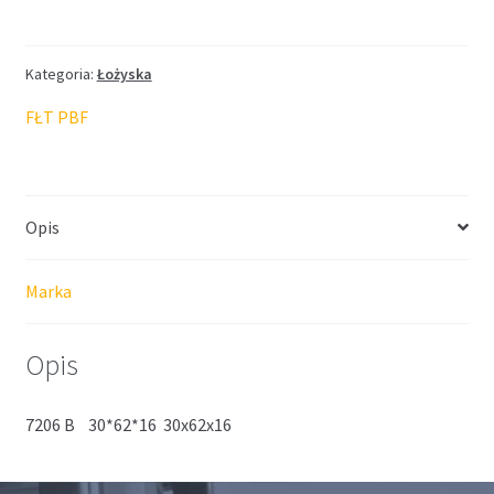
FŁT
30*62*16
Kategoria:
Łożyska
FŁT PBF
Opis
Marka
Opis
7206 B 30*62*16 30x62x16