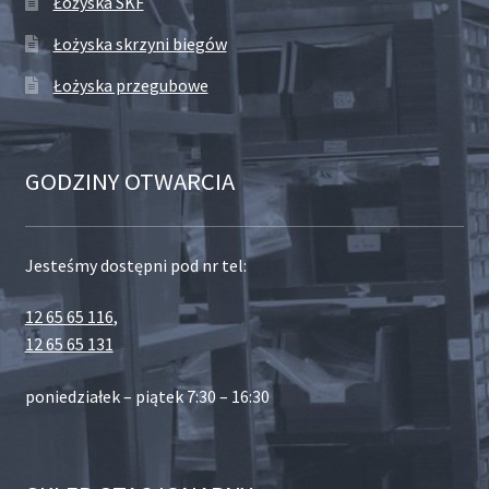
Łożyska SKF
Łożyska skrzyni biegów
Łożyska przegubowe
GODZINY OTWARCIA
Jesteśmy dostępni pod nr tel:
12 65 65 116
,
12 65 65 131
poniedziałek – piątek 7:30 – 16:30