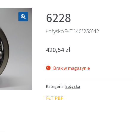
6228
🔍
Łożysko FŁT 140*250*42
420,54
zł
Brak w magazynie
Kategoria:
Łożyska
FŁT PBF