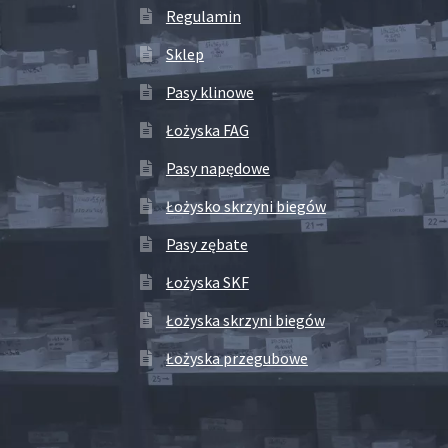
Regulamin
Sklep
Pasy klinowe
Łożyska FAG
Pasy napędowe
Łożysko skrzyni biegów
Pasy zębate
Łożyska SKF
Łożyska skrzyni biegów
Łożyska przegubowe