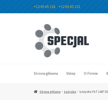
+12 65 65 116
+12 65 65 131
Przejdź
Przejdź
do
do
nawigacji
treści
Strona główna
Sklep
O Firmie
Strona główna
Łożyska
Łożysko FŁT 140*2