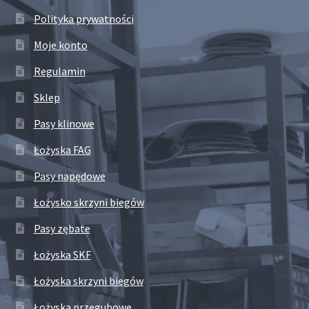
Polityka prywatności
Moje konto
Regulamin
Sklep
Pasy klinowe
Łożyska FAG
Pasy napędowe
Łożysko skrzyni biegów
Pasy zębate
Łożyska SKF
Łożyska skrzyni biegów
Łożyska przegubowe