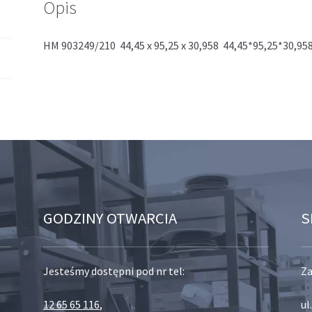
Opis
HM 903249/210 44,45 x 95,25 x 30,958 44,45*95,25*30,95
GODZINY OTWARCIA
S
Jesteśmy dostępni pod nr tel:
Za
12 65 65 116
,
ul