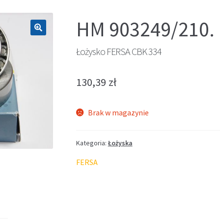
HM 903249/210.
🔍
Łożysko FERSA CBK 334
130,39
zł
Brak w magazynie
Kategoria:
Łożyska
FERSA