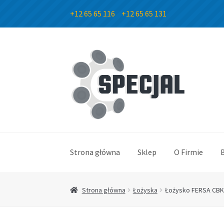
+12 65 65 116
+12 65 65 131
Przejdź
Przejdź
do
do
nawigacji
treści
Strona główna
Sklep
O Firmie
Strona główna
Łożyska
Łożysko FERSA CBK