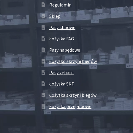
Regulamin
Sklep
Pasy klinowe
Łożyska FAG
Pasy napędowe
Łożysko skrzyni biegów
Pasy zębate
Łożyska SKF
Łożyska skrzyni biegów
Łożyska przegubowe