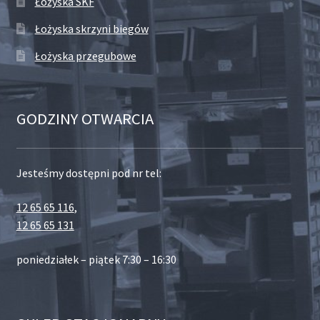
Łożyska SKF
Łożyska skrzyni biegów
Łożyska przegubowe
GODZINY OTWARCIA
Jesteśmy dostępni pod nr tel:
12 65 65 116
,
12 65 65 131
poniedziałek – piątek 7:30 – 16:30