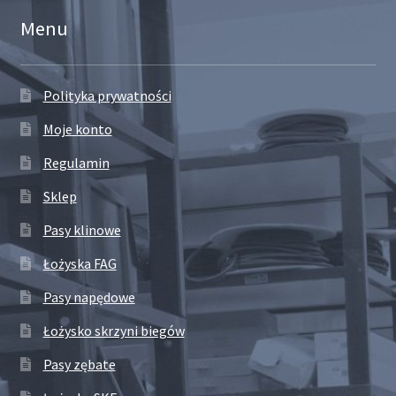
Menu
Polityka prywatności
Moje konto
Regulamin
Sklep
Pasy klinowe
Łożyska FAG
Pasy napędowe
Łożysko skrzyni biegów
Pasy zębate