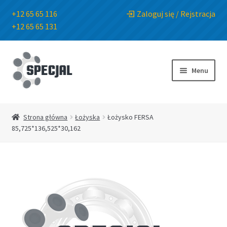
+12 65 65 116
Zaloguj się / Rejstracja
+12 65 65 131
Przejdź
Przejdź
do
do
Menu
nawigacji
treści
Strona główna
Strona główna
Łożyska
Łożysko FERSA
85,725*136,525*30,162
Sklep
O Firmie
Blog
Kontakt