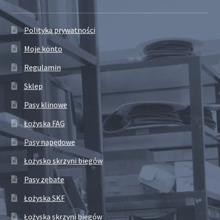
Polityka prywatności
Moje konto
Regulamin
Sklep
Pasy klinowe
Łożyska FAG
Pasy napędowe
Łożysko skrzyni biegów
Pasy zębate
Łożyska SKF
Łożyska skrzyni biegów