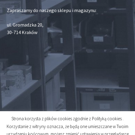
Zapraszamy do naszego sklepu i magazynu:
ul. Gromadzka 20,
30-714 Kraków
Strona korzysta z plików cookies zgodnie z Polityką cookies .
© 2026
Korzystanie z witryny oznacza, że będą one umieszczane w Twoim
Created by
Midero
urządzeniu końcowym, możesz zmienić ustawienia w przeglądarce