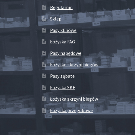
Regulamin
Sklep
Pasy klinowe
Łożyska FAG
Pasy napędowe
Łożysko skrzyni biegów
Pasy zębate
Łożyska SKF
Łożyska skrzyni biegów
Łożyska przegubowe