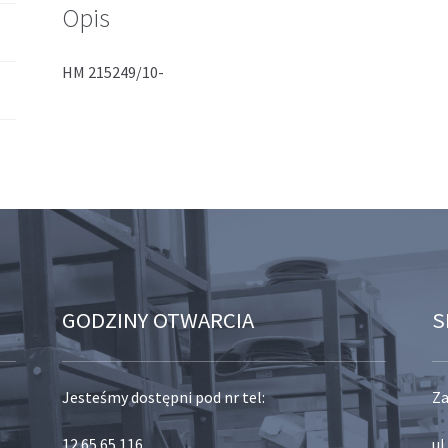
Opis
HM 215249/10-
GODZINY OTWARCIA
S
Jesteśmy dostępni pod nr tel:
Za
12 65 65 116
,
ul