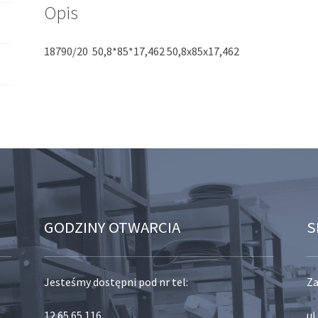
Opis
18790/20 50,8*85*17,462 50,8x85x17,462
GODZINY OTWARCIA
S
Jesteśmy dostępni pod nr tel:
Za
12 65 65 116
,
ul