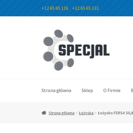
+12 65 65 116
+12 65 65 131
Przejdź
Przejdź
do
do
nawigacji
treści
Strona główna
Sklep
O Firmie
Strona główna
Łożyska
Łożysko FERSA 50,