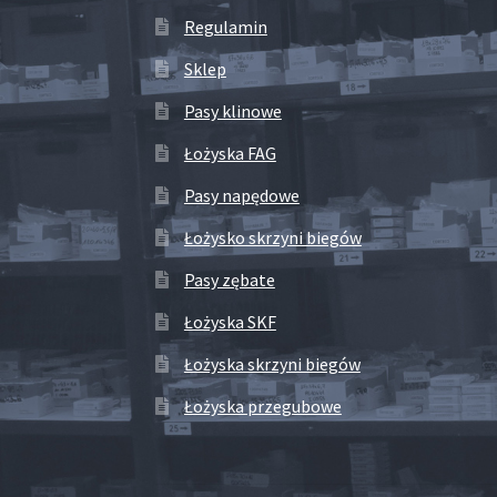
Regulamin
Sklep
Pasy klinowe
Łożyska FAG
Pasy napędowe
Łożysko skrzyni biegów
Pasy zębate
Łożyska SKF
Łożyska skrzyni biegów
Łożyska przegubowe