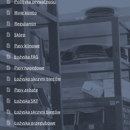
Polityka prywatności
Moje konto
Regulamin
Sklep
Pasy klinowe
Łożyska FAG
Pasy napędowe
Łożysko skrzyni biegów
Pasy zębate
Łożyska SKF
Łożyska skrzyni biegów
Łożyska przegubowe