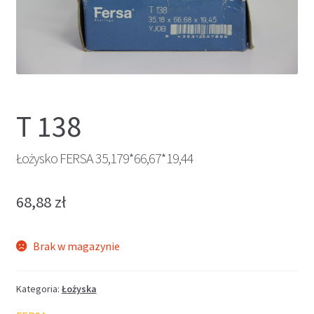
T 138
Łożysko FERSA 35,179*66,67*19,44
68,88
zł
Brak w magazynie
Kategoria:
Łożyska