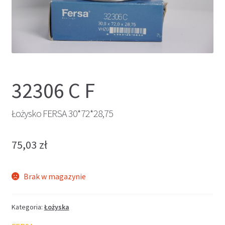
32306 C F
Łożysko FERSA 30*72*28,75
75,03
zł
Brak w magazynie
Kategoria:
Łożyska