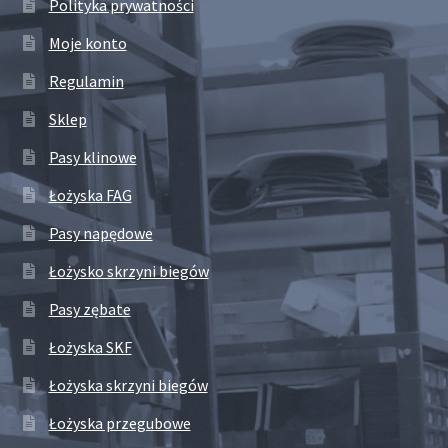
Polityka prywatności
Moje konto
Regulamin
Sklep
Pasy klinowe
Łożyska FAG
Pasy napędowe
Łożysko skrzyni biegów
Pasy zębate
Łożyska SKF
Łożyska skrzyni biegów
Łożyska przegubowe