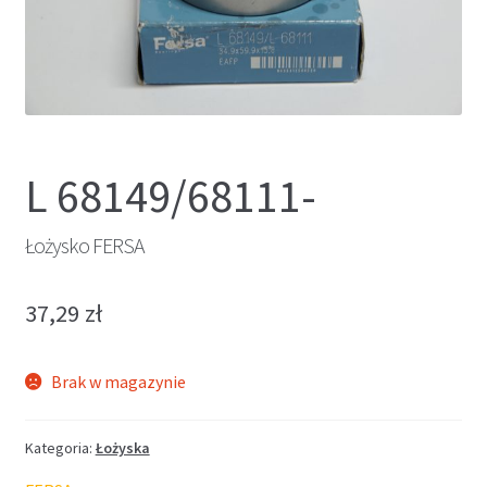
L 68149/68111-
Łożysko FERSA
37,29
zł
Brak w magazynie
Kategoria:
Łożyska