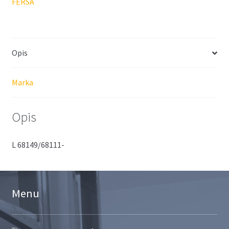
FERSA
Opis
Marka
Opis
L 68149/68111-
Menu