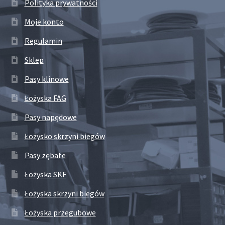
Polityka prywatności
Moje konto
Regulamin
Sklep
Pasy klinowe
Łożyska FAG
Pasy napędowe
Łożysko skrzyni biegów
Pasy zębate
Łożyska SKF
Łożyska skrzyni biegów
Łożyska przegubowe