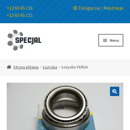
+12 65 65 116
Zaloguj się / Rejstracja
+12 65 65 131
Przejdź
Przejdź
do
do
Menu
nawigacji
treści
Strona główna
Strona główna
Łożyska
Łożysko FERSA
Sklep
O Firmie
🔍
Blog
Kontakt