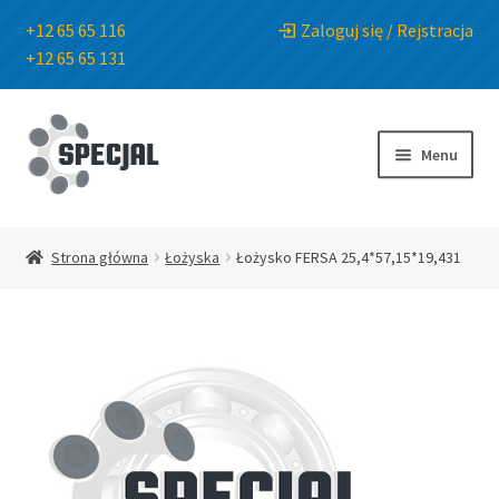
+12 65 65 116
Zaloguj się / Rejstracja
+12 65 65 131
Przejdź
Przejdź
do
do
Menu
nawigacji
treści
Strona główna
Strona główna
Łożyska
Łożysko FERSA 25,4*57,15*19,431
Sklep
O Firmie
Blog
Kontakt