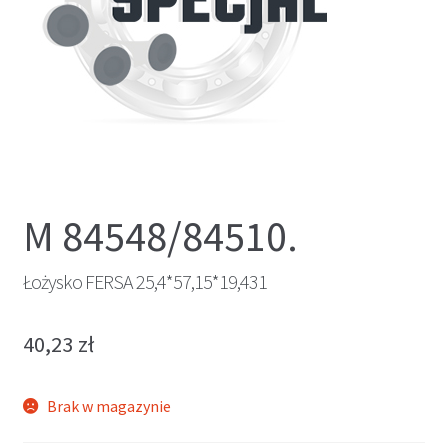
M 84548/84510.
Łożysko FERSA 25,4*57,15*19,431
40,23
zł
Brak w magazynie