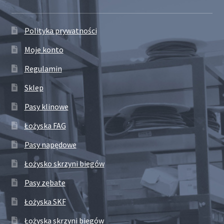
Polityka prywatności
Moje konto
Regulamin
Sklep
Pasy klinowe
Łożyska FAG
Pasy napędowe
Łożysko skrzyni biegów
Pasy zębate
Łożyska SKF
Łożyska skrzyni biegów