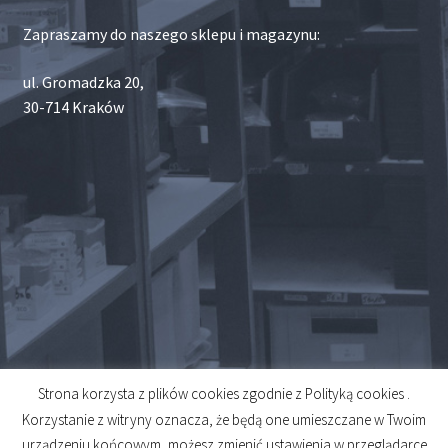
Zapraszamy do naszego sklepu i magazynu:
ul. Gromadzka 20,
30-714 Kraków
Strona korzysta z plików cookies zgodnie z Polityką cookies .
© 2026
Korzystanie z witryny oznacza, że będą one umieszczane w Twoim
Created by
Midero
urządzeniu końcowym, możesz zmienić ustawienia w przeglądarce