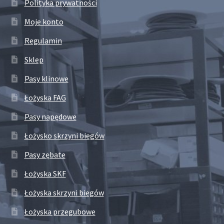
Polityka prywatności
Moje konto
Regulamin
Sklep
Pasy klinowe
Łożyska FAG
Pasy napędowe
Łożysko skrzyni biegów
Pasy zębate
Łożyska SKF
Łożyska skrzyni biegów
Łożyska przegubowe