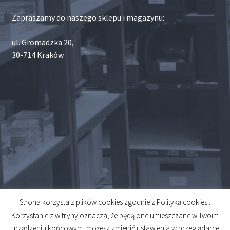
Zapraszamy do naszego sklepu i magazynu:
ul. Gromadzka 20,
30-714 Kraków
Strona korzysta z plików cookies zgodnie z Polityką cookies .
© 2026
Korzystanie z witryny oznacza, że będą one umieszczane w Twoim
Created by
Midero
urządzeniu końcowym, możesz zmienić ustawienia w przeglądarce