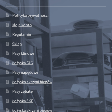
Polityka prywatności
Moje konto
Regulamin
Sklep
Pasy klinowe
Łożyska FAG
Pasy napędowe
Łożysko skrzyni biegów
Pasy zębate
Łożyska SKF
Łożyska skrzyni biegów