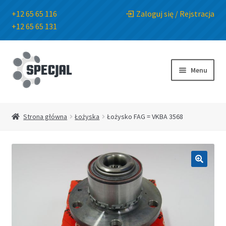
+12 65 65 116
Zaloguj się / Rejstracja
+12 65 65 131
Przejdź
Przejdź
do
do
Menu
nawigacji
treści
Strona główna
Strona główna
Łożyska
Łożysko FAG = VKBA 3568
Sklep
O Firmie
🔍
Blog
Kontakt