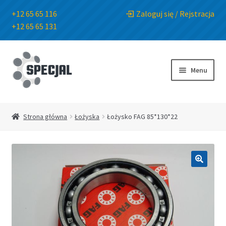
+12 65 65 116
Zaloguj się / Rejstracja
+12 65 65 131
Przejdź
Przejdź
do
do
Menu
nawigacji
treści
Strona główna
Strona główna
Łożyska
Łożysko FAG 85*130*22
Sklep
O Firmie
🔍
Blog
Kontakt