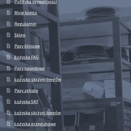
Polityka prywatności
Moje konto
Regulamin
Sklep
Pasy klinowe
Łożyska FAG
Pasy napędowe
Łożysko skrzyni biegów
Pasy zębate
Łożyska SKF
Łożyska skrzyni biegów
Łożyska przegubowe