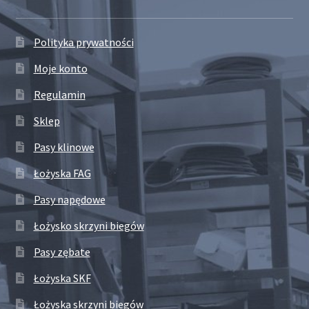
Polityka prywatności
Moje konto
Regulamin
Sklep
Pasy klinowe
Łożyska FAG
Pasy napędowe
Łożysko skrzyni biegów
Pasy zębate
Łożyska SKF
Łożyska skrzyni biegów