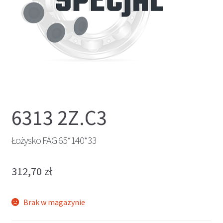
6313 2Z.C3
Łożysko FAG 65*140*33
312,70
zł
Brak w magazynie