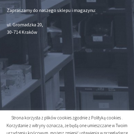
Zapraszamy do naszego sklepu i magazynu:
ul. Gromadzka 20,
30-714 Kraków
Strona korzysta z plików cookies zgodnie z Polityką cookies .
© 2026
Korzystanie z witryny oznacza, że będą one umieszczane w Twoim
Created by
Midero
urządzeniu końcowym, możesz zmienić ustawienia w przeglądarce