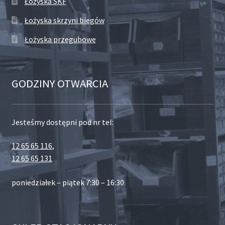
Łożyska SKF
Łożyska skrzyni biegów
Łożyska przegubowe
GODZINY OTWARCIA
Jesteśmy dostępni pod nr tel:
12 65 65 116
,
12 65 65 131
poniedziałek – piątek 7:30 – 16:30