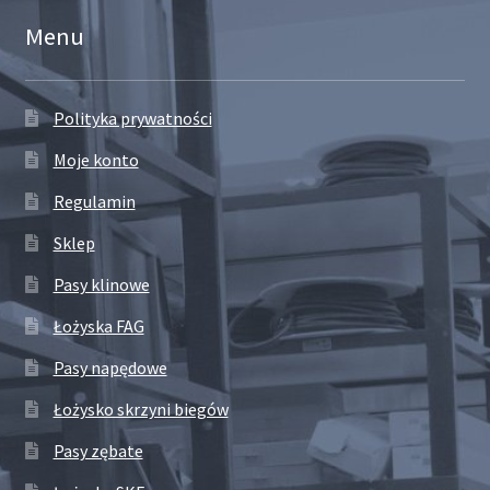
Menu
Polityka prywatności
Moje konto
Regulamin
Sklep
Pasy klinowe
Łożyska FAG
Pasy napędowe
Łożysko skrzyni biegów
Pasy zębate