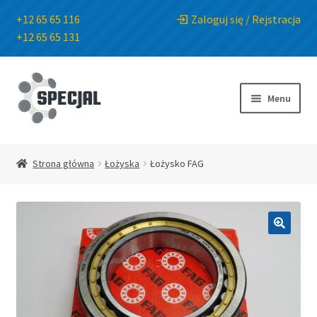
+12 65 65 116
Zaloguj się / Rejstracja
+12 65 65 131
Przejdź
Przejdź
do
do
Menu
nawigacji
treści
Strona główna
Strona główna
Łożyska
Łożysko FAG
Sklep
O Firmie
🔍
Blog
Kontakt