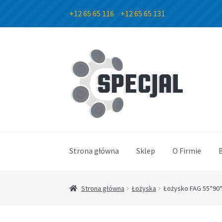
+12 65 65 116
+12 65 65 131
Przejdź
Przejdź
do
do
nawigacji
treści
Strona główna
Sklep
O Firmie
Strona główna
Łożyska
Łożysko FAG 55*90