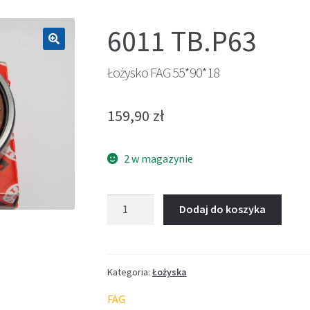
6011 TB.P63
🔍
Łożysko FAG 55*90*18
159,90
zł
2 w magazynie
ilość
Dodaj do koszyka
Łożysko
FAG
55*90*18
Kategoria:
Łożyska
FAG