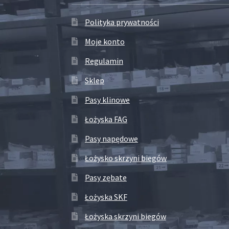
Polityka prywatności
Moje konto
Regulamin
Sklep
Pasy klinowe
Łożyska FAG
Pasy napędowe
Łożysko skrzyni biegów
Pasy zębate
Łożyska SKF
Łożyska skrzyni biegów