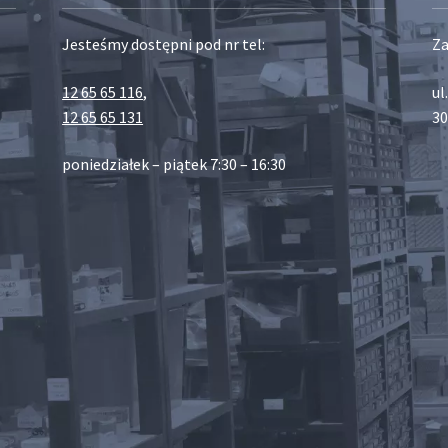
Jesteśmy dostępni pod nr tel:
Za
12 65 65 116
,
ul
12 65 65 131
30
poniedziałek – piątek 7:30 – 16:30