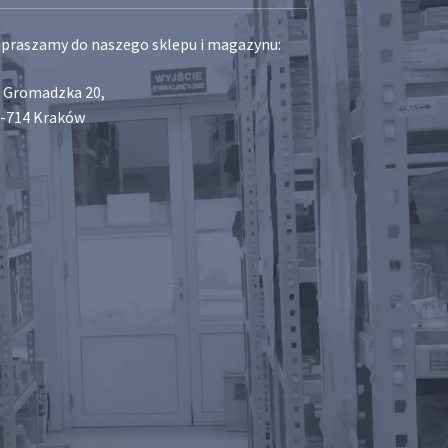
praszamy do naszego sklepu i magazynu:
. Gromadzka 20,
-714 Kraków