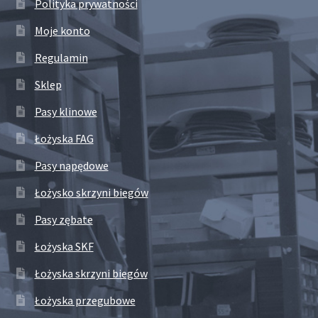
Polityka prywatności
Moje konto
Regulamin
Sklep
Pasy klinowe
Łożyska FAG
Pasy napędowe
Łożysko skrzyni biegów
Pasy zębate
Łożyska SKF
Łożyska skrzyni biegów
Łożyska przegubowe