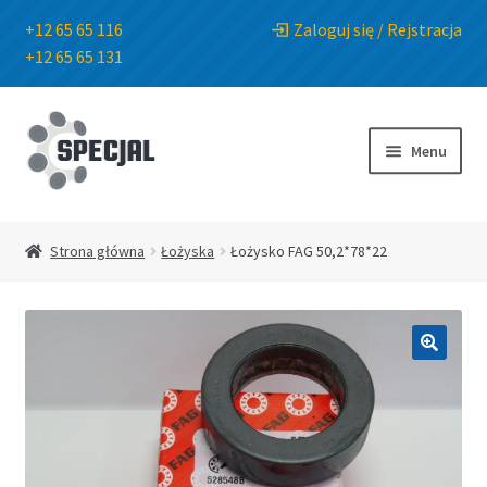
+12 65 65 116
Zaloguj się / Rejstracja
+12 65 65 131
Przejdź
Przejdź
do
do
Menu
nawigacji
treści
Strona główna
Strona główna
Łożyska
Łożysko FAG 50,2*78*22
Sklep
O Firmie
🔍
Blog
Kontakt