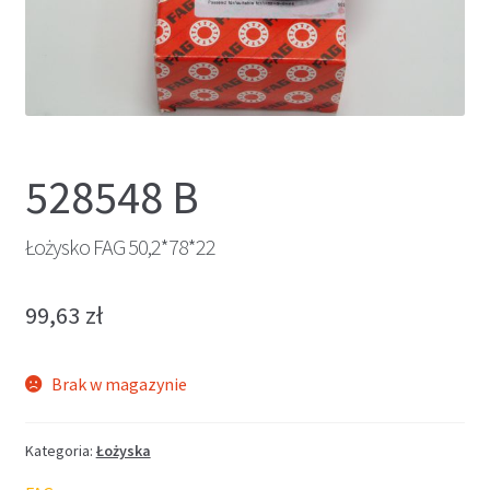
528548 B
Łożysko FAG 50,2*78*22
99,63
zł
Brak w magazynie
Kategoria:
Łożyska