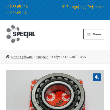
+12 65 65 116
Zaloguj się / Rejstracja
+12 65 65 131
Przejdź
Przejdź
do
do
Menu
nawigacji
treści
Strona główna
Strona główna
Łożyska
Łożysko FAG 50*110*27
Sklep
O Firmie
🔍
Blog
Kontakt