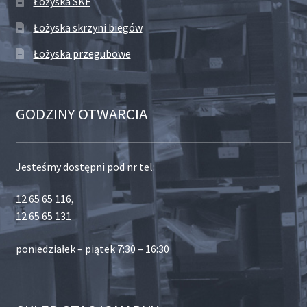
Łożyska SKF
Łożyska skrzyni biegów
Łożyska przegubowe
GODZINY OTWARCIA
Jesteśmy dostępni pod nr tel:
12 65 65 116
,
12 65 65 131
poniedziałek – piątek 7:30 – 16:30