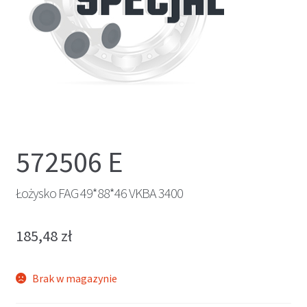
572506 E
Łożysko FAG 49*88*46 VKBA 3400
185,48
zł
Brak w magazynie