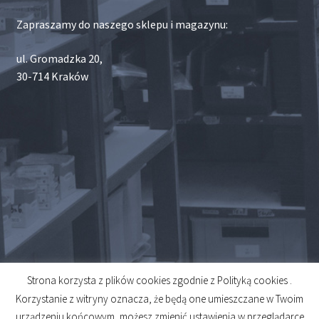
Zapraszamy do naszego sklepu i magazynu:
ul. Gromadzka 20,
30-714 Kraków
Strona korzysta z plików cookies zgodnie z Polityką cookies .
© 2026
Korzystanie z witryny oznacza, że będą one umieszczane w Twoim
Created by
Midero
urządzeniu końcowym, możesz zmienić ustawienia w przeglądarce