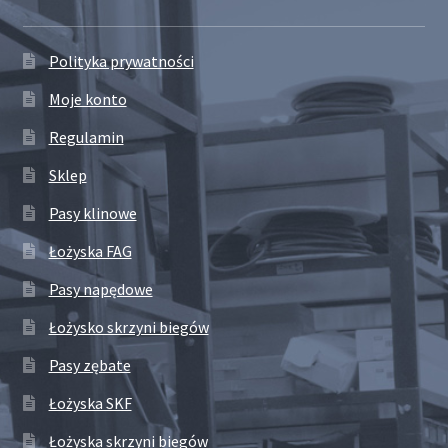
Polityka prywatności
Moje konto
Regulamin
Sklep
Pasy klinowe
Łożyska FAG
Pasy napędowe
Łożysko skrzyni biegów
Pasy zębate
Łożyska SKF
Łożyska skrzyni biegów