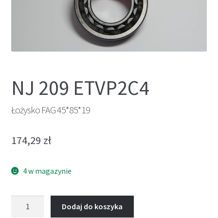
NJ 209 ETVP2C4
Łożysko FAG 45*85*19
174,29
zł
4 w magazynie
ilość
Dodaj do koszyka
Łożysko