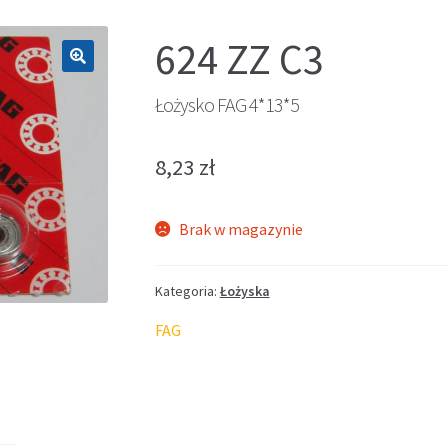
624 ZZ C3
🔍
Łożysko FAG 4*13*5
8,23
zł
Brak w magazynie
Kategoria:
Łożyska
FAG