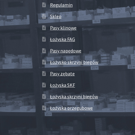
Regulamin
Sklep
Pasy klinowe
Łożyska FAG
Pasy napędowe
Łożysko skrzyni biegów
Pasy zębate
Łożyska SKF
Łożyska skrzyni biegów
Łożyska przegubowe