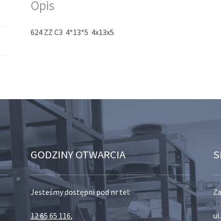
Opis
624 ZZ C3 4*13*5 4x13x5
GODZINY OTWARCIA
S
Jesteśmy dostępni pod nr tel:
Za
12 65 65 116
,
ul