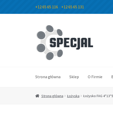
+12 65 65 116
+12 65 65 131
Przejdź
Przejdź
do
do
nawigacji
treści
Strona główna
Sklep
O Firmie
Strona główna
Łożyska
Łożysko FAG 4*13*