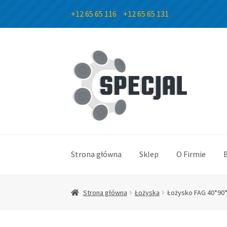
+12 65 65 116
+12 65 65 131
Przejdź
Przejdź
do
do
nawigacji
treści
Strona główna
Sklep
O Firmie
Strona główna
Łożyska
Łożysko FAG 40*90