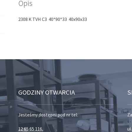
Opis
2308 K TVH C3 40*90*33 40x90x33
GODZINY OTWARCIA
S
Jesteśmy dostępni pod nr tel:
Za
12 65 65 116
,
ul