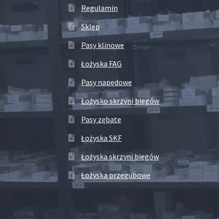
Regulamin
Sklep
Pasy klinowe
Łożyska FAG
Pasy napędowe
Łożysko skrzyni biegów
Pasy zębate
Łożyska SKF
Łożyska skrzyni biegów
Łożyska przegubowe