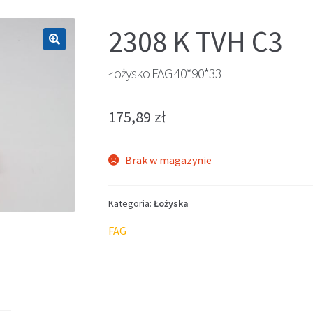
2308 K TVH C3
🔍
Łożysko FAG 40*90*33
175,89
zł
Brak w magazynie
Kategoria:
Łożyska
FAG