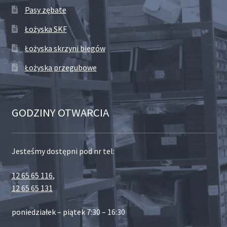
Pasy zębate
Łożyska SKF
Łożyska skrzyni biegów
Łożyska przegubowe
GODZINY OTWARCIA
Jesteśmy dostępni pod nr tel:
12 65 65 116
,
12 65 65 131
poniedziałek – piątek 7:30 – 16:30