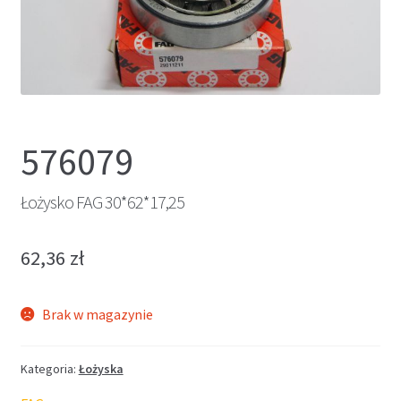
576079
Łożysko FAG 30*62*17,25
62,36
zł
Brak w magazynie
Kategoria:
Łożyska