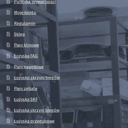
Polityka prywatności
Moje konto
Regulamin
Sklep
Pasy klinowe
Łożyska FAG
Pasy napędowe
Łożysko skrzyni biegów
Pasy zębate
Łożyska SKF
Łożyska skrzyni biegów
Łożyska przegubowe